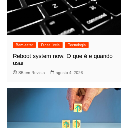
Bem-estar
Dicas úteis
Tecnologia
Reboot system now: O que é e quando
usar
SB em Revista
agosto 4, 2026