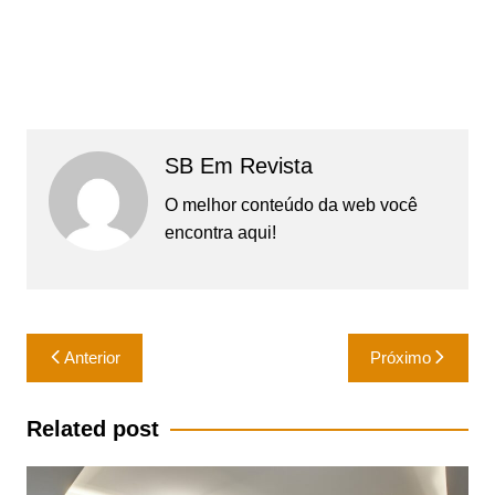
SB Em Revista
O melhor conteúdo da web você
encontra aqui!
Navegação
Anterior
Próximo
de
Post
Related post