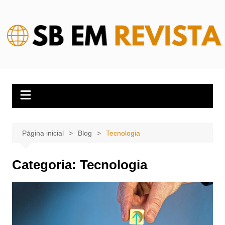
Ir
para
o
conteúdo
Página inicial
Blog
Tecnologia
Categoria:
Tecnologia