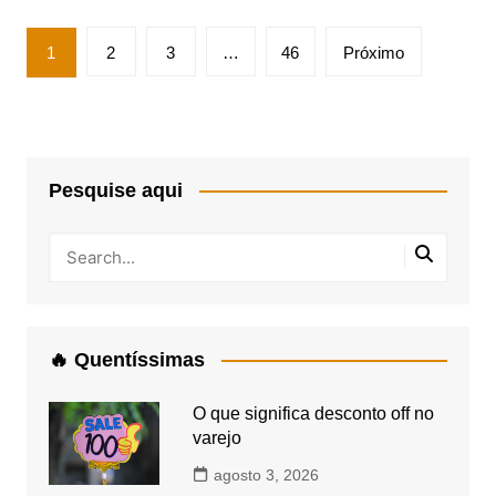
Paginação
1
2
3
…
46
Próximo
de
posts
Pesquise aqui
🔥 Quentíssimas
O que significa desconto off no
varejo
agosto 3, 2026