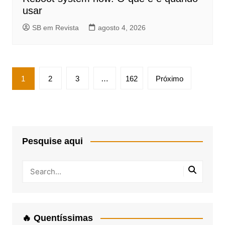
usar
SB em Revista
agosto 4, 2026
Paginação
1
2
3
…
162
Próximo
de
posts
Pesquise aqui
🔥 Quentíssimas