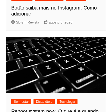
Botão saiba mais no Instagram: Como
adicionar
SB em Revista
agosto 5, 2026
Bem-estar
Dicas úteis
Tecnologia
Reboot system now: O que é e quando