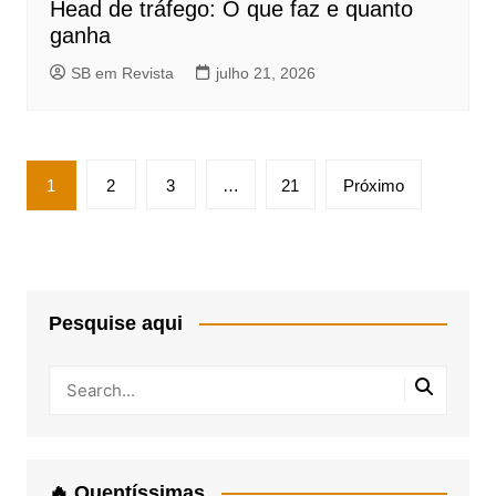
Head de tráfego: O que faz e quanto
ganha
SB em Revista
julho 21, 2026
Paginação
1
2
3
…
21
Próximo
de
posts
Pesquise aqui
🔥 Quentíssimas