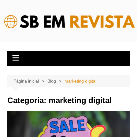
Ir
para
o
conteúdo
Página inicial
Blog
marketing digital
Categoria:
marketing digital