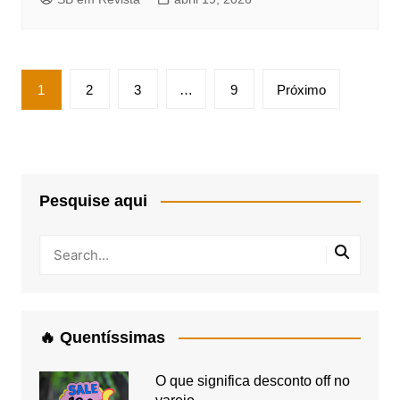
Paginação
1
2
3
…
9
Próximo
de
posts
Pesquise aqui
🔥 Quentíssimas
O que significa desconto off no