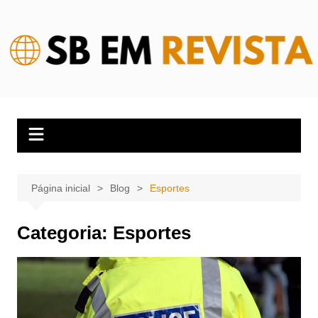
Ir
para
o
conteúdo
Página inicial
Blog
Esportes
Categoria:
Esportes