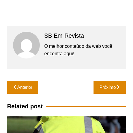
SB Em Revista
O melhor conteúdo da web você
encontra aqui!
Navegação
Anterior
Próximo
de
Post
Related post