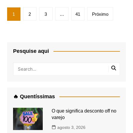
Paginação
1
2
3
…
41
Próximo
de
posts
Pesquise aqui
🔥 Quentíssimas
O que significa desconto off no
varejo
agosto 3, 2026