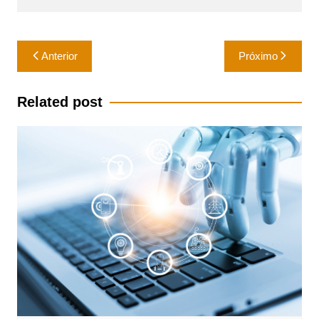
Navegação
Anterior
Próximo
de
Post
Related post