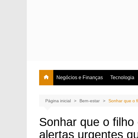
Ir
para
o
conteúdo
Negócios e Finanças
Tecnologia
Página inicial
Bem-estar
Sonhar que o f
Sonhar que o filho
alertas urgentes q