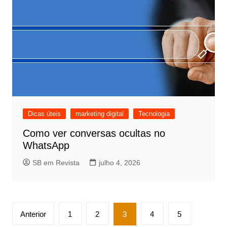
Dicas úteis
marketing digital
Tecnologia
Como ver conversas ocultas no
WhatsApp
SB em Revista
julho 4, 2026
Paginação
Anterior
1
2
3
4
5
de