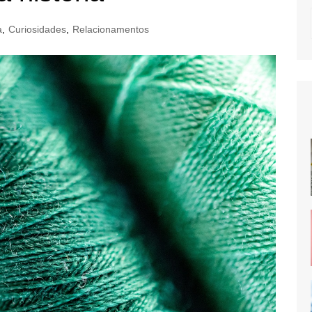
a
,
Curiosidades
,
Relacionamentos