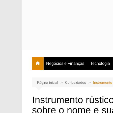
Ir
para
o
conteúdo
Negócios e Finanças
Tecnologia
Página inicial
Curiosidades
Instrumento 
Instrumento rústico
sobre o nome e sua