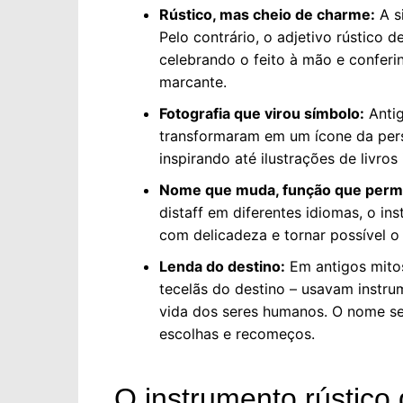
Rústico, mas cheio de charme:
A s
Pelo contrário, o adjetivo rústico 
celebrando o feito à mão e conferi
marcante.
Fotografia que virou símbolo:
Antig
transformaram em um ícone da persi
inspirando até ilustrações de livros
Nome que muda, função que perm
distaff em diferentes idiomas, o in
com delicadeza e tornar possível o
Lenda do destino:
Em antigos mitos
tecelãs do destino – usavam instru
vida dos seres humanos. O nome se 
escolhas e recomeços.
O instrumento rústico 