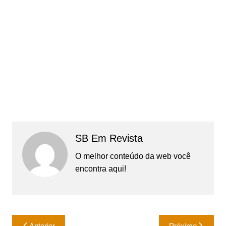
SB Em Revista
O melhor conteúdo da web você
encontra aqui!
Navegação
Anterior
Próximo