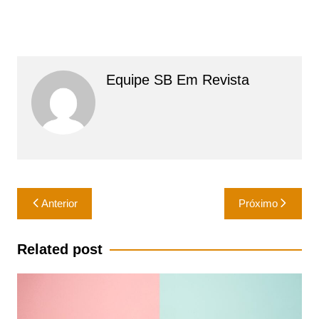
Equipe SB Em Revista
Navegação
Anterior
Próximo
de
Post
Related post