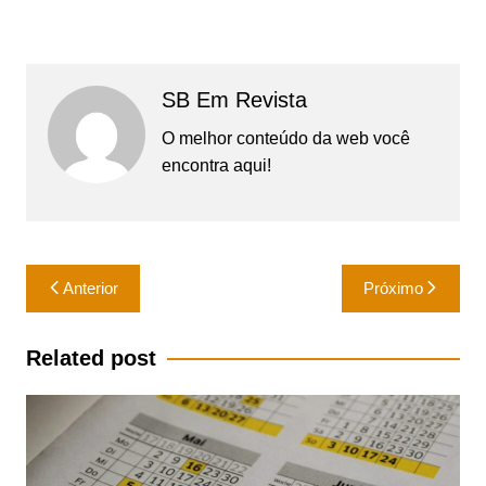
SB Em Revista
O melhor conteúdo da web você
encontra aqui!
Navegação
Anterior
Próximo
de
Post
Related post