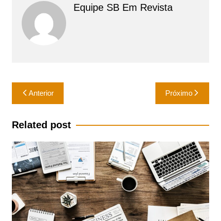
Equipe SB Em Revista
Navegação
Anterior
Próximo
de
Post
Related post