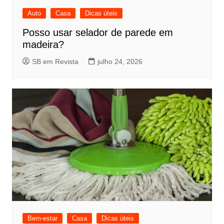
Auto
Casa
Dicas úteis
Posso usar selador de parede em
madeira?
SB em Revista
julho 24, 2026
Bem-estar
Casa
Dicas úteis