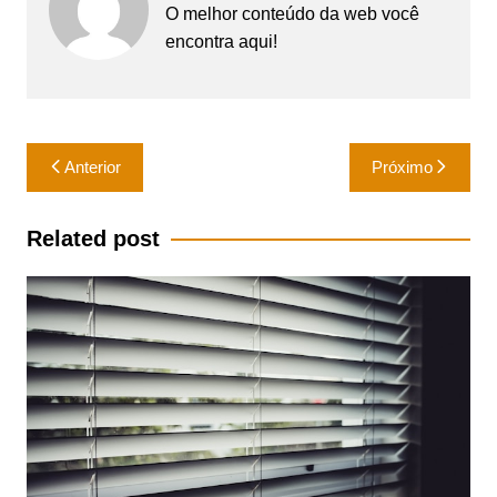
O melhor conteúdo da web você
encontra aqui!
Navegação
Anterior
Próximo
de
Post
Related post