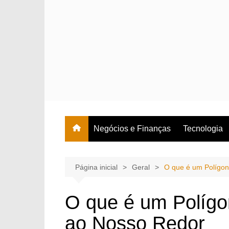
Ir
para
o
conteúdo
Negócios e Finanças
Tecnologia
Página inicial
Geral
O que é um Polígon
O que é um Polígo
ao Nosso Redor