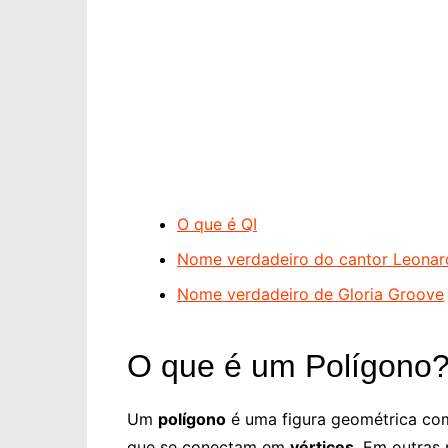
O que é QI
Nome verdadeiro do cantor Leona
Nome verdadeiro de Gloria Groove
O que é um Polígono
Um
polígono
é uma figura geométrica co
que se conectam em
vértices
. Em outras 