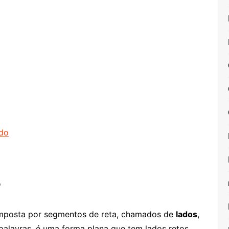
rdo
?
mposta por segmentos de reta, chamados de
lados
,
palavras, é uma forma plana que tem lados retos,