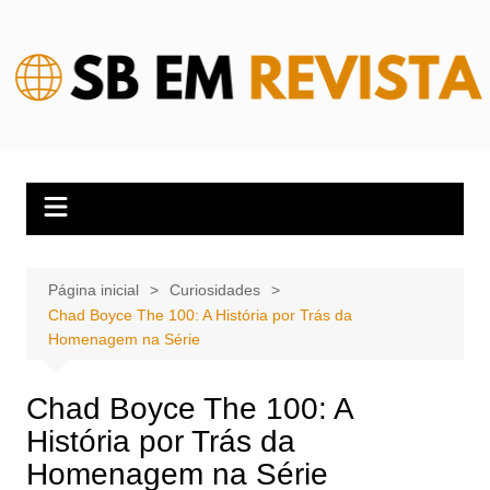
Ir
para
o
conteúdo
Página inicial
Curiosidades
Chad Boyce The 100: A História por Trás da
Homenagem na Série
Chad Boyce The 100: A
História por Trás da
Homenagem na Série