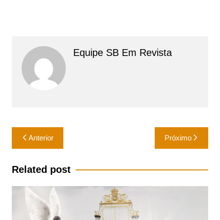
Equipe SB Em Revista
Navegação
Anterior
Próximo
de
Post
Related post