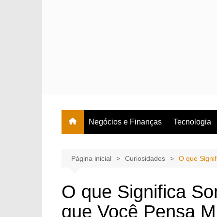
Ir
para
o
conteúdo
Negócios e Finanças
Tecnologia
Página inicial
Curiosidades
O que Signi
O que Significa S
que Você Pensa M