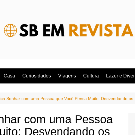
Casa
Curiosidades
Viagens
Cultura
Lazer e Dive
fica Sonhar com uma Pessoa que Você Pensa Muito: Desvendando os 
onhar com uma Pessoa
uito: Desvendando os