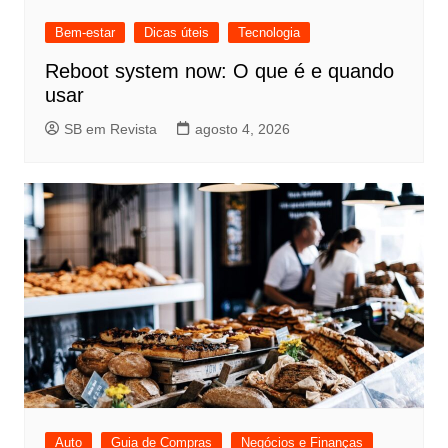
Bem-estar
Dicas úteis
Tecnologia
Reboot system now: O que é e quando
usar
SB em Revista
agosto 4, 2026
Auto
Guia de Compras
Negócios e Finanças