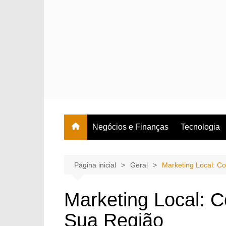
Ir
para
o
conteúdo
Negócios e Finanças
Tecnologia
Página inicial
Geral
Marketing Local: Co
Marketing Local: C
Sua Região