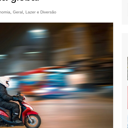
nomia
,
Geral
,
Lazer e Diversão