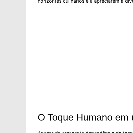
horizontes culinários e a apreciarem a div
O Toque Humano em u