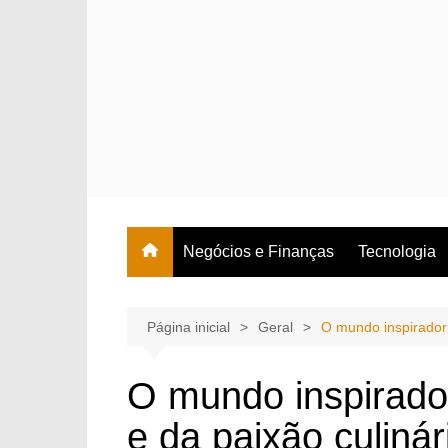
Ir
para
o
conteúdo
Negócios e Finanças
Tecnologia
Página inicial
Geral
O mundo inspirador 
O mundo inspirado
e da paixão culinár