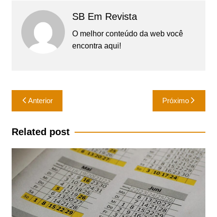
SB Em Revista
O melhor conteúdo da web você
encontra aqui!
Navegação
Anterior
Próximo
de
Post
Related post