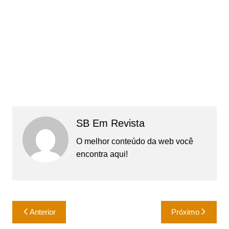
SB Em Revista
O melhor conteúdo da web você
encontra aqui!
Navegação
Anterior
Próximo
de