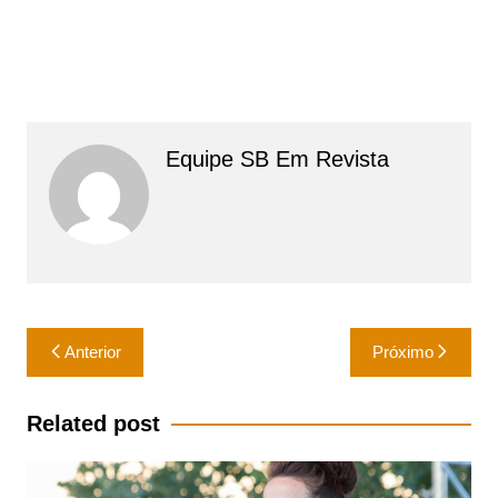
Equipe SB Em Revista
Navegação
Anterior
Próximo
de
Post
Related post