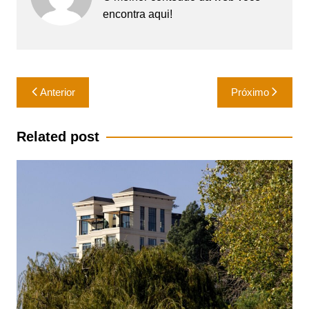
encontra aqui!
Navegação
Anterior
Próximo
de
Post
Related post