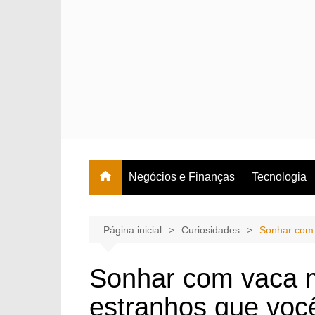
Ir
para
o
conteúdo
Negócios e Finanças
Tecnologia
Página inicial
Curiosidades
Sonhar com 
Sonhar com vaca mo
estranhos que voc