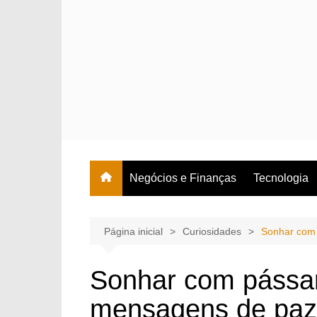
Ir
para
o
conteúdo
Negócios e Finanças
Tecnologia
Página inicial
Curiosidades
Sonhar com 
Sonhar com pássar
mensagens de paz