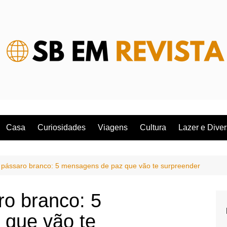
Casa
Curiosidades
Viagens
Cultura
Lazer e Dive
pássaro branco: 5 mensagens de paz que vão te surpreender
o branco: 5
 que vão te