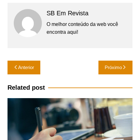
SB Em Revista
O melhor conteúdo da web você
encontra aqui!
Navegação
Anterior
Próximo
de
Post
Related post