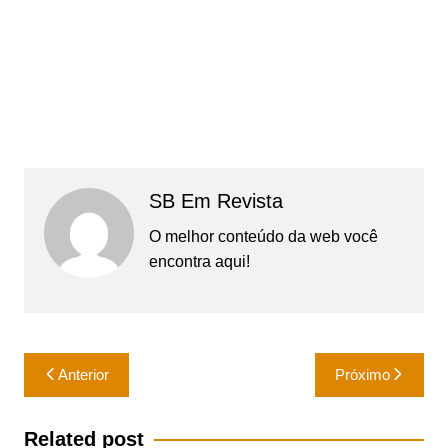
SB Em Revista
O melhor conteúdo da web você
encontra aqui!
Navegação
Anterior
Próximo
de
Post
Related post