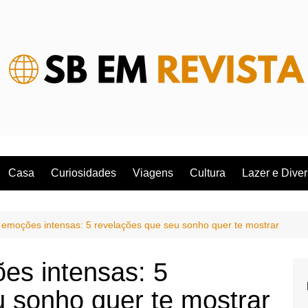
Casa
Curiosidades
Viagens
Cultura
Lazer e Dive
emoções intensas: 5 revelações que seu sonho quer te mostrar
s intensas: 5
u sonho quer te mostrar