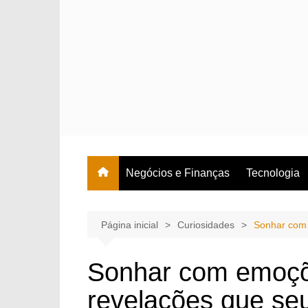
Ir
para
o
conteúdo
Negócios e Finanças
Tecnologia
Página inicial
Curiosidades
Sonhar com 
Sonhar com emoçõe
revelações que se