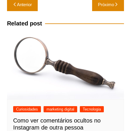
Navegação
Anterior
Próximo
de
Post
Related post
Curiosidades
marketing digital
Tecnologia
Como ver comentários ocultos no
Instagram de outra pessoa