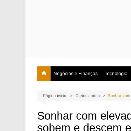
Ir
para
o
conteúdo
Negócios e Finanças
Tecnologia
Página inicial
Curiosidades
Sonhar com 
Sonhar com elevado
sobem e descem e