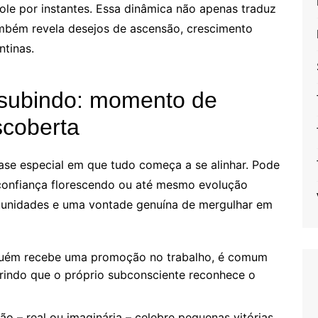
ole por instantes. Essa dinâmica não apenas traduz
ambém revela desejos de ascensão, crescimento
tinas.
 subindo: momento de
scoberta
ase especial em que tudo começa a se alinhar. Pode
oconfiança florescendo ou até mesmo evolução
tunidades e uma vontade genuína de mergulhar em
uém recebe uma promoção no trabalho, é comum
rindo que o próprio subconsciente reconhece o
o – real ou imaginária – celebre pequenas vitórias