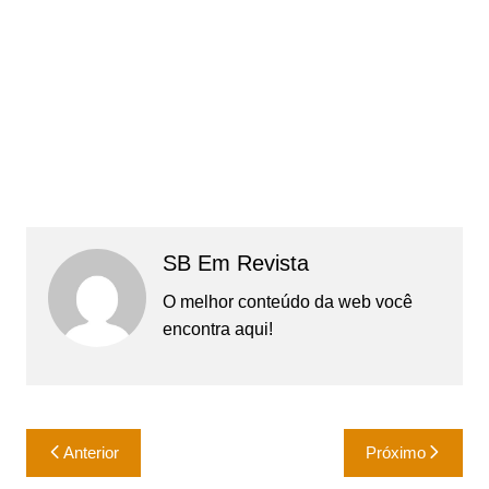
SB Em Revista
O melhor conteúdo da web você
encontra aqui!
Navegação
Anterior
Próximo
de