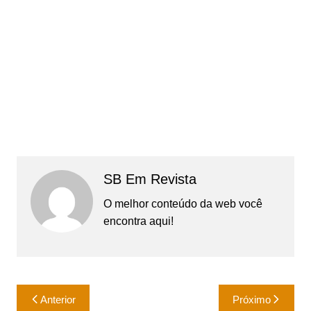
SB Em Revista
O melhor conteúdo da web você
encontra aqui!
Navegação
Anterior
Próximo