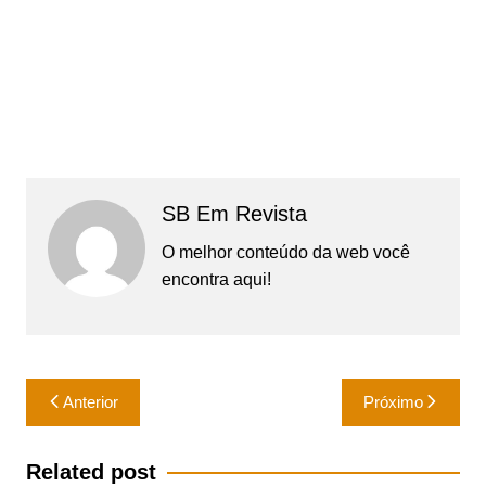
SB Em Revista
O melhor conteúdo da web você
encontra aqui!
Navegação
Anterior
Próximo
de
Post
Related post