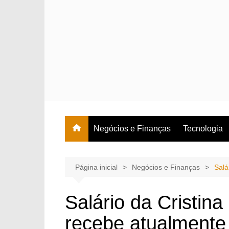
Ir
para
o
conteúdo
Negócios e Finanças
Tecnologia
Página inicial
Negócios e Finanças
Salá
Salário da Cristin
recebe atualmente