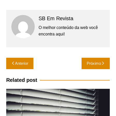
SB Em Revista
O melhor conteúdo da web você
encontra aqui!
Navegação
Anterior
Próximo
de
Post
Related post