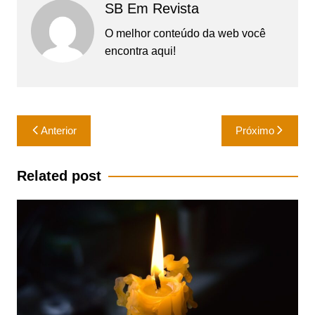
SB Em Revista
O melhor conteúdo da web você
encontra aqui!
Navegação
Anterior
Próximo
de
Post
Related post