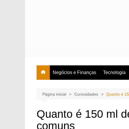
Ir
para
o
conteúdo
Negócios e Finanças
Tecnologia
Página inicial
Curiosidades
Quanto é 15
Quanto é 150 ml d
comuns