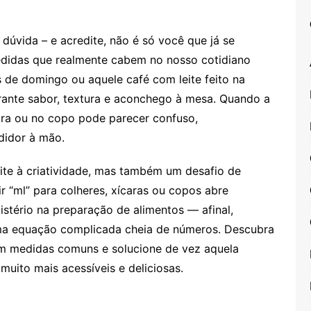
 dúvida – e acredite, não é só você que já se
edidas que realmente cabem no nosso cotidiano
os de domingo ou aquele café com leite feito na
rante sabor, textura e aconchego à mesa. Quando a
cara ou no copo pode parecer confuso,
didor à mão.
vite à criatividade, mas também um desafio de
r “ml” para colheres, xícaras ou copos abre
stério na preparação de alimentos — afinal,
 uma equação complicada cheia de números. Descubra
em medidas comuns e solucione de vez aquela
muito mais acessíveis e deliciosas.