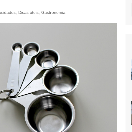
osidades
,
Dicas úteis
,
Gastronomia