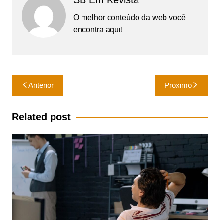
SB Em Revista
O melhor conteúdo da web você
encontra aqui!
Navegação
Anterior
Próximo
de
Post
Related post