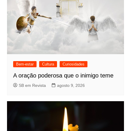
Bem-estar
Cultura
Curiosidades
A oração poderosa que o inimigo teme
SB em Revista
agosto 9, 2026