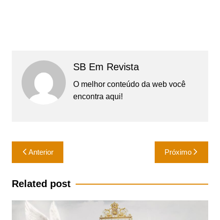
SB Em Revista
O melhor conteúdo da web você
encontra aqui!
Navegação
Anterior
Próximo
de
Post
Related post