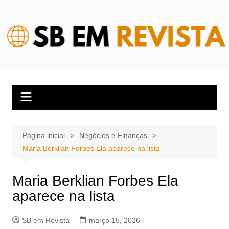
Ir
para
o
conteúdo
Página inicial
Negócios e Finanças
Maria Berklian Forbes Ela aparece na lista
Maria Berklian Forbes Ela
aparece na lista
SB em Revista
março 15, 2026