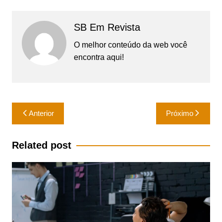
SB Em Revista
O melhor conteúdo da web você
encontra aqui!
Navegação
Anterior
Próximo
de
Post
Related post