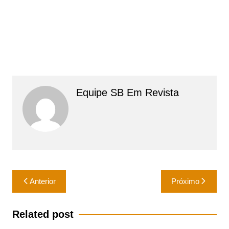
Equipe SB Em Revista
Navegação
Anterior
Próximo
de
Post
Related post