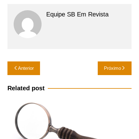
Equipe SB Em Revista
Navegação
Anterior
Próximo
de
Post
Related post