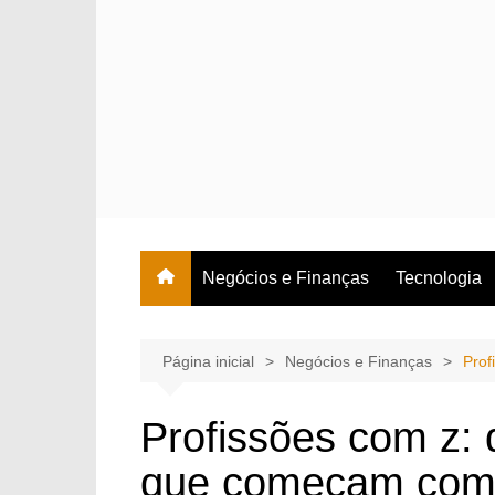
Ir
para
o
conteúdo
Negócios e Finanças
Tecnologia
Página inicial
Negócios e Finanças
Prof
Profissões com z: 
que começam com 