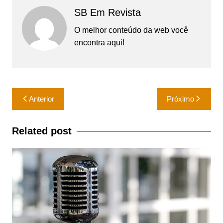
SB Em Revista
O melhor conteúdo da web você
encontra aqui!
Navegação
Anterior
Próximo
de
Post
Related post