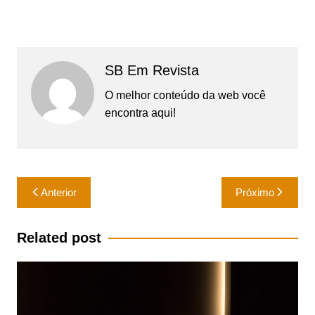
SB Em Revista
O melhor conteúdo da web você
encontra aqui!
Navegação
Anterior
Próximo
de
Post
Related post