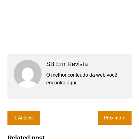
SB Em Revista
O melhor conteúdo da web você
encontra aqui!
Navegação
Anterior
Próximo
de
Post
Related post