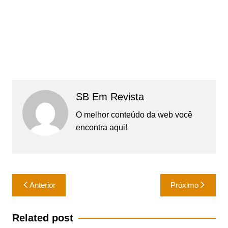
SB Em Revista
O melhor conteúdo da web você
encontra aqui!
Navegação
Anterior
Próximo
de
Post
Related post