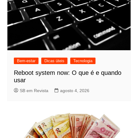
Bem-estar
Dicas úteis
Tecnologia
Reboot system now: O que é e quando
usar
SB em Revista
agosto 4, 2026